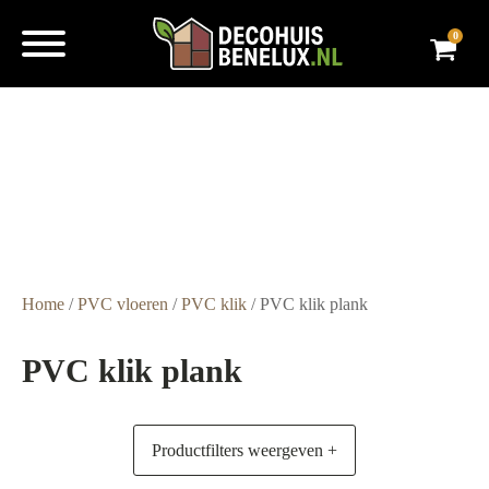
0
Super
snelle
levering
Grote
voorraad
Scherpe
prijzen
Home
/
PVC vloeren
/
PVC klik
/ PVC klik plank
PVC klik plank
Productfilters weergeven +