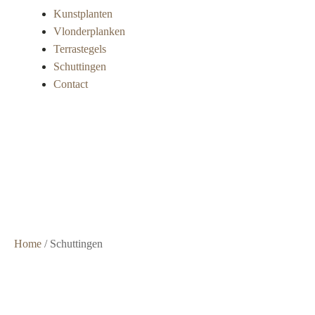
Kunstplanten
Vlonderplanken
Terrastegels
Schuttingen
Contact
Super
snelle
levering
Grote
voorraad
Scherpe
prijzen
Home
/ Schuttingen