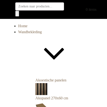
Producten
€
0,00
0 items
zoeken
Home
Wandbekleding
Akoestische panelen
Akupanel 270x60 cm