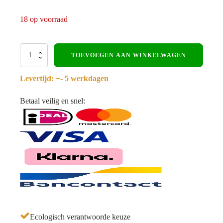
18 op voorraad
Kokosvezel
TOEVOEGEN AAN WINKELWAGEN
schutting
-
Levertijd: +- 5 werkdagen
180
x
180
Betaal veilig en snel:
cm
-
Gegalvaniseerd
frame
aantal
Ecologisch verantwoorde keuze