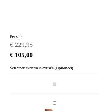
Per stuk:
€
229,95
Oorspronkelijke
Huidige
€
105,00
prijs
prijs
Selecteer eventuele extra's (Optioneel)
was:
is:
€ 229,95.
€ 105,00.
Bamboe
schutting
Giant
natural
Hardhout
H
Paal