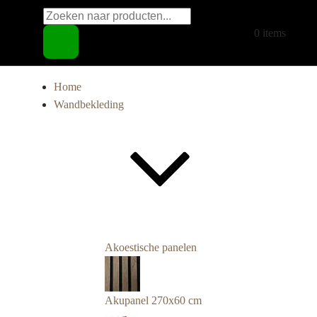
Producten
€
0,00
0 items
zoeken
Home
Wandbekleding
Akoestische panelen
Akupanel 270x60 cm