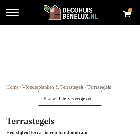
0
Super
snelle
levering
Grote
voorraad
Scherpe
prijzen
Home
/
Vlonderplanken & Terrastegels
/ Terrastegels
Productfilters weergeven +
Terrastegels
Een stijlvol terras in een handomdraai