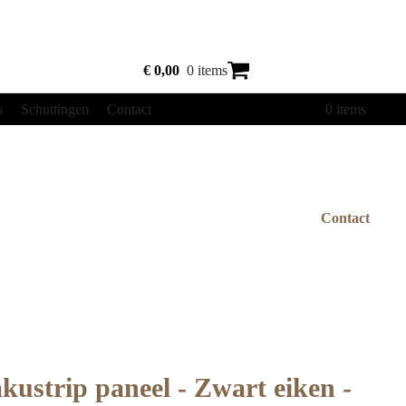
€
0,00
0 items
s
Schuttingen
Contact
€
0,00
0 items
Contact
kustrip paneel - Zwart eiken -