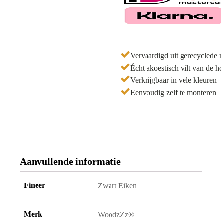
120x60cm
aantal
Vervaardigd uit gerecyclede 
Écht akoestisch vilt van de h
Verkrijgbaar in vele kleuren
Eenvoudig zelf te monteren
Aanvullende informatie
Fineer
Zwart Eiken
Merk
WoodzZz®