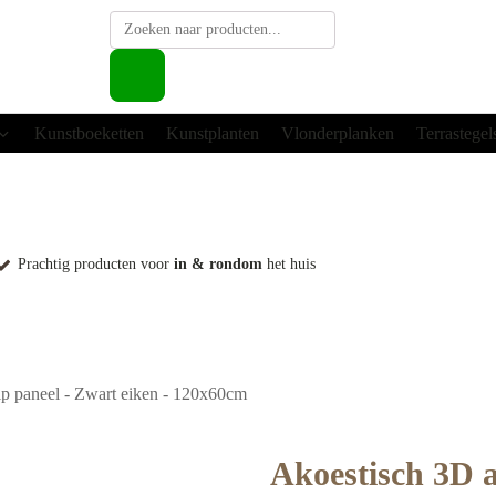
Producten
zoeken
Kunstboeketten
Kunstplanten
Vlonderplanken
Terrastegel
Prachtig producten voor
in & rondom
het huis
ip paneel - Zwart eiken - 120x60cm
Akoestisch 3D a