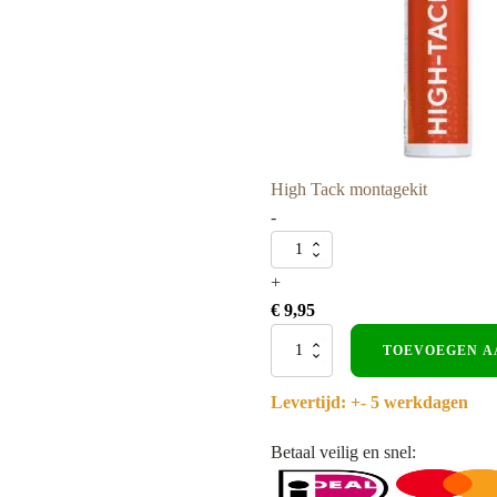
High Tack montagekit
-
High
Tack
+
montagekit
€
9,95
aantal
Akoestisch
TOEVOEGEN A
3D
akustrip
Levertijd: +- 5 werkdagen
paneel
-
Zwart
Betaal veilig en snel:
eiken
-