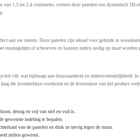
 van 1,5 tot 2,4 centimeter, creëren deze panelen een dynamisch 3D-effe
g.
ffect aan uw muren. Deze panelen zijn ideaal voor gebruik in woonkame
 met montagelijm of schroeven en kunnen indien nodig op maat worden 
cled vilt, wat bijdraagt aan duurzaamheid en milieuvriendelijkheid. In t
 laag die kromtrekken voorkomt en de levensduur van het product verle
hoon, droog en vrij van stof en vuil is.
de gewenste indeling te bepalen.
hterkant van de panelen en druk ze stevig tegen de muur.
heid indien gewenst.