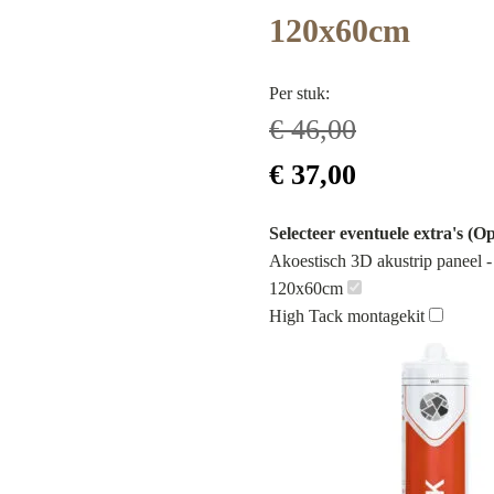
120x60cm
Per stuk:
€
46,00
Oorspronkelijke
Huidige
€
37,00
prijs
prijs
Selecteer eventuele extra's (Op
was:
is:
Akoestisch 3D akustrip paneel -
120x60cm
€ 46,00.
€ 37,00.
High Tack montagekit