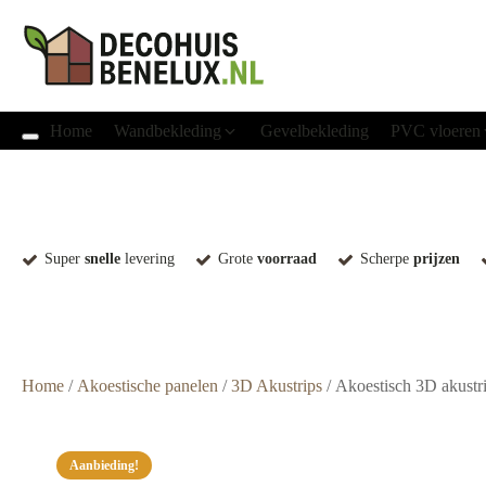
Home
Wandbekleding
Gevelbekleding
PVC vloeren
Super
snelle
levering
Grote
voorraad
Scherpe
prijzen
Home
/
Akoestische panelen
/
3D Akustrips
/ Akoestisch 3D akustr
Aanbieding!