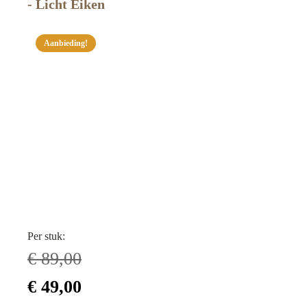
- Licht Eiken
Aanbieding!
Per stuk:
€
89,00
Oorspronkelijke
Huidige
€
49,00