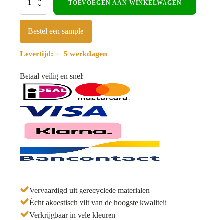
TOEVOEGEN AAN WINKELWAGEN
paneel
270x60cm
-
Bestel een sample
WoodzZz®
-
Levertijd: +- 5 werkdagen
Licht
Eiken
aantal
Betaal veilig en snel:
Vervaardigd uit gerecyclede materialen
Écht akoestisch vilt van de hoogste kwaliteit
Verkrijgbaar in vele kleuren