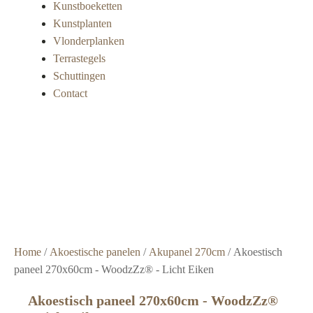
Kunstboeketten
Kunstplanten
Vlonderplanken
Terrastegels
Schuttingen
Contact
Super
snelle
levering
Grote
voorraad
Scherpe
prijzen
Home
/
Akoestische panelen
/
Akupanel 270cm
/ Akoestisch
paneel 270x60cm - WoodzZz® - Licht Eiken
Akoestisch paneel 270x60cm - WoodzZz®