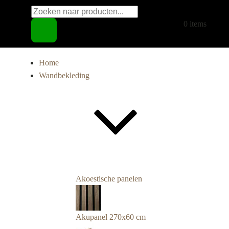
Producten
€
0,00
0 items
zoeken
Home
Wandbekleding
Akoestische panelen
Akupanel 270x60 cm