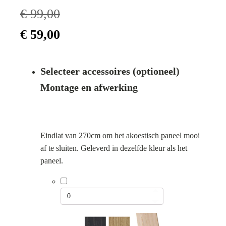
€
99,00
Oorspronkelijke
Huidige
€
59,00
prijs
prijs
Selecteer accessoires (optioneel)
was:
is:
Montage en afwerking
€ 99,00.
€ 59,00.
Eindlat van 270cm om het akoestisch paneel mooi
af te sluiten. Geleverd in dezelfde kleur als het
paneel.