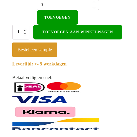
TOEVOEGEN
Akoestisch
TOEVOEGEN AAN WINKELWAGEN
paneel
270x60cm
-
Bestel een sample
WoodzZz®
-
Levertijd: +- 5 werkdagen
Natuurlijk
Eiken
aantal
Betaal veilig en snel: