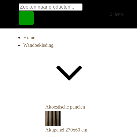
Producten
€
0,00
0 items
zoeken
Home
Wandbekleding
Akoestische panelen
Akupanel 270x60 cm