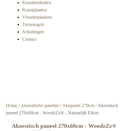
Kunstboeketten
Kunstplanten
Vlonderplanken
Terrastegels
Schuttingen
Contact
Super
snelle
levering
Grote
voorraad
Scherpe
prijzen
Home
/
Akoestische panelen
/
Akupanel 270cm
/ Akoestisch
paneel 270x60cm - WoodzZz® - Natuurlijk Eiken
Akoestisch paneel 270x60cm - WoodzZz®