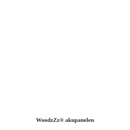
WoodzZz® akupanelen