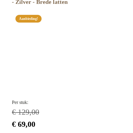
- Zilver - Brede latten
Aanbieding!
Per stuk:
€
129,00
Oorspronkelijke
Huidige
€
69,00