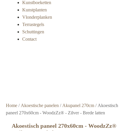
Kunstboeketten
Kunstplanten
Vlonderplanken
Terrastegels
Schuttingen
Contact
Super
snelle
levering
Grote
voorraad
Scherpe
prijzen
Home
/
Akoestische panelen
/
Akupanel 270cm
/ Akoestisch
paneel 270x60cm - WoodzZz® - Zilver - Brede latten
Akoestisch paneel 270x60cm - WoodzZz®