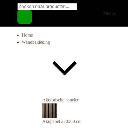
Producten
€
0,00
0 items
zoeken
Home
Wandbekleding
Akoestische panelen
Akupanel 270x60 cm