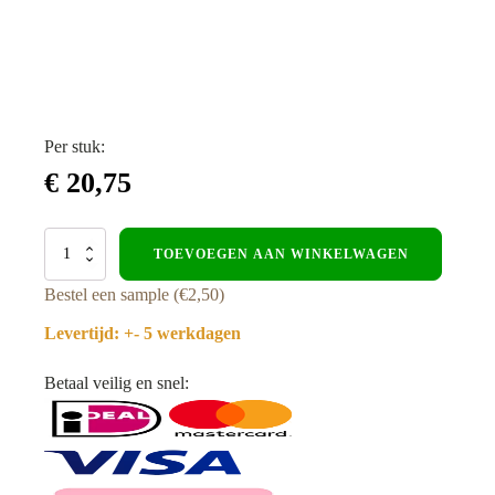
Per stuk:
€
20,75
Bamboe
TOEVOEGEN AAN WINKELWAGEN
vlonderplank
DARK
Bestel een sample (€2,50)
Grooves
aantal
Levertijd: +- 5 werkdagen
Betaal veilig en snel: