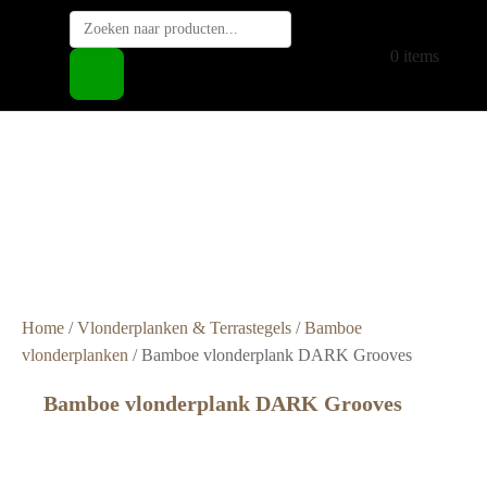
Producten
zoeken
€
0,00
0 items
Super
snelle
levering
Grote
voorraad
Scherpe
prijzen
Home
/
Vlonderplanken & Terrastegels
/
Bamboe
vlonderplanken
/ Bamboe vlonderplank DARK Grooves
Bamboe vlonderplank DARK Grooves