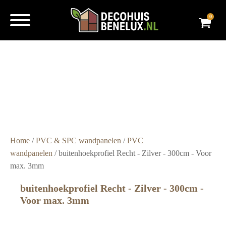
0
Super
snelle
levering
Grote
voorraad
Scherpe
prijzen
Home
/
PVC & SPC wandpanelen
/
PVC
wandpanelen
/ buitenhoekprofiel Recht - Zilver - 300cm - Voor
max. 3mm
buitenhoekprofiel Recht - Zilver - 300cm -
Voor max. 3mm