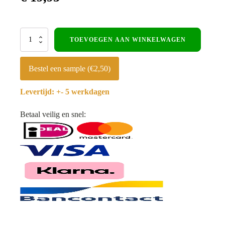
buitenhoekprofiel
TOEVOEGEN AAN WINKELWAGEN
Recht
-
Zilver
Bestel een sample (€2,50)
-
300cm
Levertijd: +- 5 werkdagen
-
Voor
max.
Betaal veilig en snel:
3mm
aantal