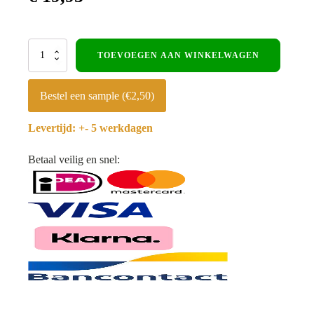
buitenhoekprofiel
TOEVOEGEN AAN WINKELWAGEN
Rond
-
Wit
Bestel een sample (€2,50)
-
300cm
Levertijd: +- 5 werkdagen
-
Voor
max.
Betaal veilig en snel:
3mm
aantal