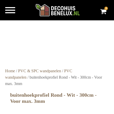
0
Super
snelle
levering
Grote
voorraad
Scherpe
prijzen
Home
/
PVC & SPC wandpanelen
/
PVC
wandpanelen
/ buitenhoekprofiel Rond - Wit - 300cm - Voor
max. 3mm
buitenhoekprofiel Rond - Wit - 300cm -
Voor max. 3mm