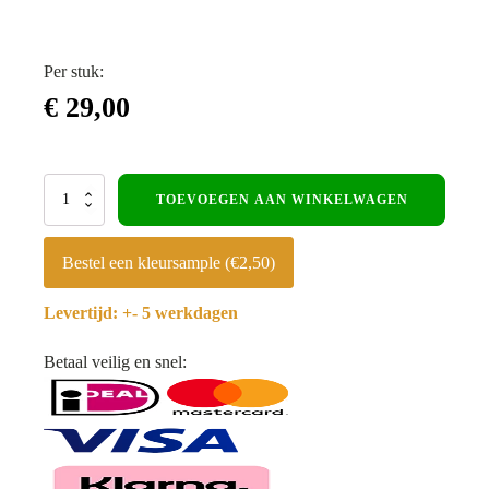
Per stuk:
€
29,00
Composiet
TOEVOEGEN AAN WINKELWAGEN
gevelbekleding
-
Eiken-
Bestel een kleursample (€2,50)
Zwart
-
Levertijd: +- 5 werkdagen
290
x
19,6cm
Betaal veilig en snel:
aantal