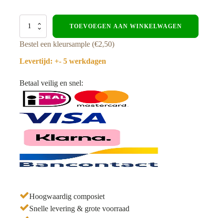
Hoekprofiel
TOEVOEGEN AAN WINKELWAGEN
-
Composiet
Bestel een kleursample (€2,50)
gevelbekleding
-
Levertijd: +- 5 werkdagen
Teak-
Zwart
Betaal veilig en snel:
aantal
Hoogwaardig composiet
Snelle levering & grote voorraad