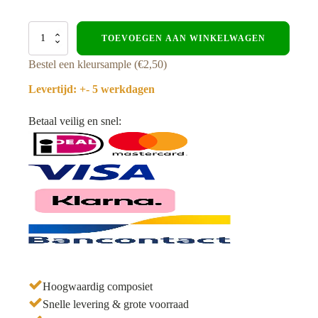
Hoekprofiel
TOEVOEGEN AAN WINKELWAGEN
-
Composiet
Bestel een kleursample (€2,50)
gevelbekleding
-
Levertijd: +- 5 werkdagen
Walnoot-
Zwart
Betaal veilig en snel:
aantal
Hoogwaardig composiet
Snelle levering & grote voorraad