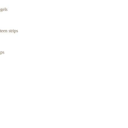
gels
een strips
ips