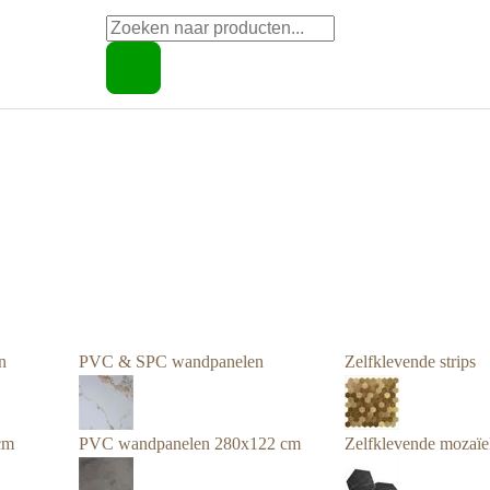
Producten
zoeken
n
PVC & SPC wandpanelen
Zelfklevende strips
cm
PVC wandpanelen 280x122 cm
Zelfklevende mozaïe