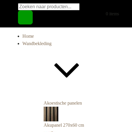
Producten
€
0,00
0 items
zoeken
Home
Wandbekleding
Akoestische panelen
Akupanel 270x60 cm