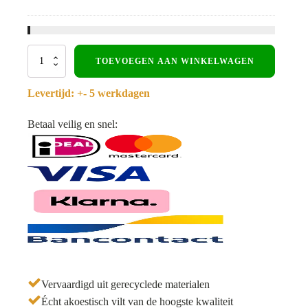
aantal
Eindlat
TOEVOEGEN AAN WINKELWAGEN
normaal
-
Levertijd: +- 5 werkdagen
Perenhout
-
WoodzZz®
Betaal veilig en snel:
aantal
Vervaardigd uit gerecyclede materialen
Écht akoestisch vilt van de hoogste kwaliteit