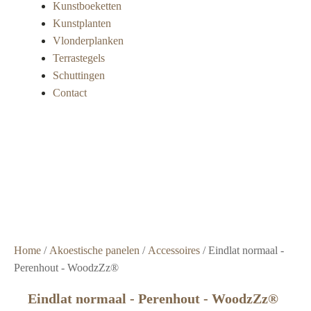
Kunstboeketten
Kunstplanten
Vlonderplanken
Terrastegels
Schuttingen
Contact
Super
snelle
levering
Grote
voorraad
Scherpe
prijzen
Home
/
Akoestische panelen
/
Accessoires
/ Eindlat normaal -
Perenhout - WoodzZz®
Eindlat normaal - Perenhout - WoodzZz®