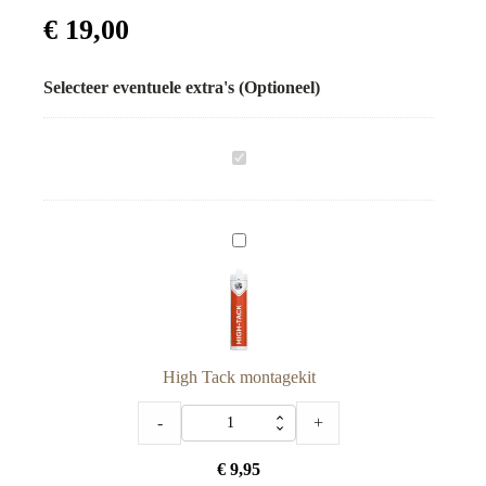
€
19,00
Selecteer eventuele extra's (Optioneel)
Eindlat
normaal
-
Perenhout
High
-
Tack
WoodzZz®
montagekit
High Tack montagekit
High
-
+
Tack
€
9,95
montagekit