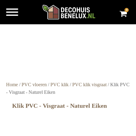
0
Super
snelle
levering
Grote
voorraad
Scherpe
prijzen
Home
/
PVC vloeren
/
PVC klik
/
PVC klik visgraat
/ Klik PVC
- Visgraat - Naturel Eiken
Klik PVC - Visgraat - Naturel Eiken