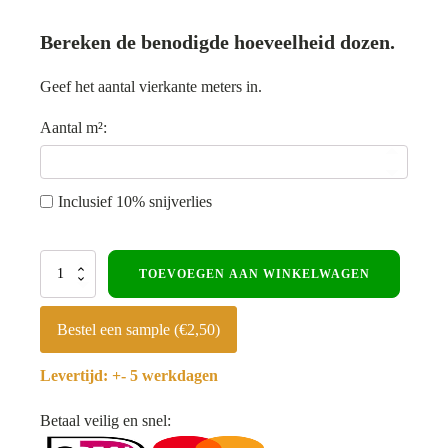
Bereken de benodigde hoeveelheid dozen.
Geef het aantal vierkante meters in.
Aantal m²:
Inclusief 10% snijverlies
Klik
TOEVOEGEN AAN WINKELWAGEN
PVC
-
Visgraat
Bestel een sample (€2,50)
-
Naturel
Levertijd: +- 5 werkdagen
Eiken
aantal
Betaal veilig en snel: