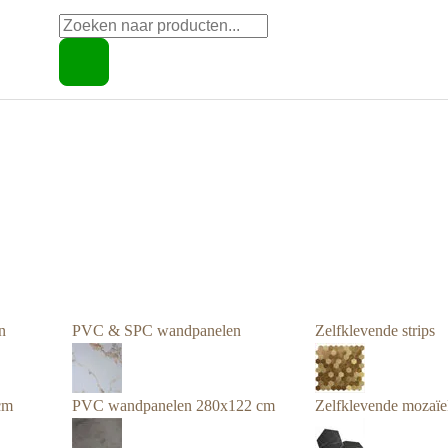
Producten
zoeken
n
PVC & SPC wandpanelen
Zelfklevende strips
cm
PVC wandpanelen 280x122 cm
Zelfklevende mozaïe