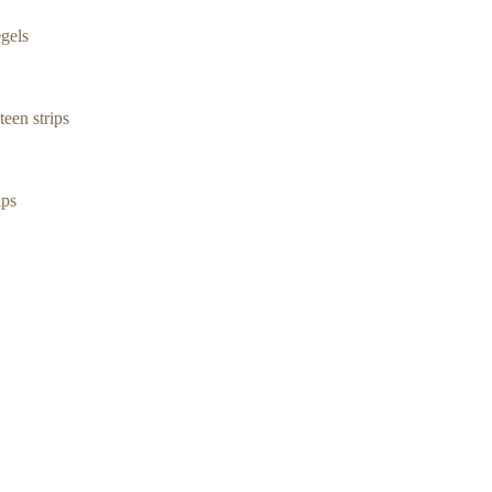
gels
een strips
ips