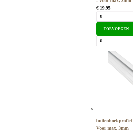
- Voor max. 3mm
€
19,95
TOEVOEGEN
buitenhoekprofiel 
Voor max. 3mm