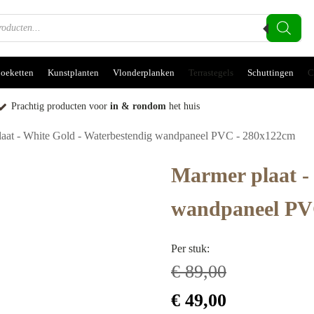
oeketten
Kunstplanten
Vlonderplanken
Terrastegels
Schuttingen
C
Prachtig producten voor
in & rondom
het huis
laat - White Gold - Waterbestendig wandpaneel PVC - 280x122cm
Marmer plaat -
wandpaneel PV
Per stuk:
€
89,00
Oorspronkelijke
Huidige
€
49,00