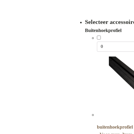
prijs
prijs
was:
is:
Selecteer accessoir
€ 89,00.
€ 49,00.
Buitenhoekprofiel
buitenhoekprofiel