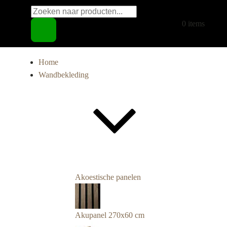
Producten
€
0,00
0 items
zoeken
Home
Wandbekleding
Akoestische panelen
Akupanel 270x60 cm