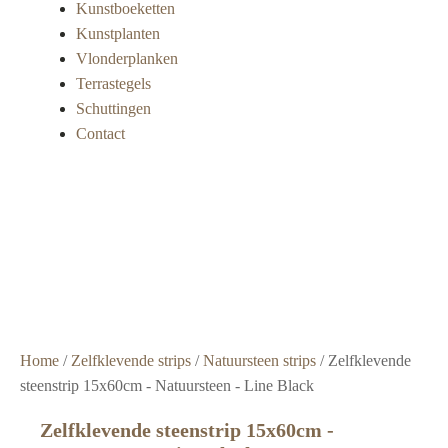
Kunstboeketten
Kunstplanten
Vlonderplanken
Terrastegels
Schuttingen
Contact
Super
snelle
levering
Grote
voorraad
Scherpe
prijzen
Home
/
Zelfklevende strips
/
Natuursteen strips
/ Zelfklevende
steenstrip 15x60cm - Natuursteen - Line Black
Zelfklevende steenstrip 15x60cm -