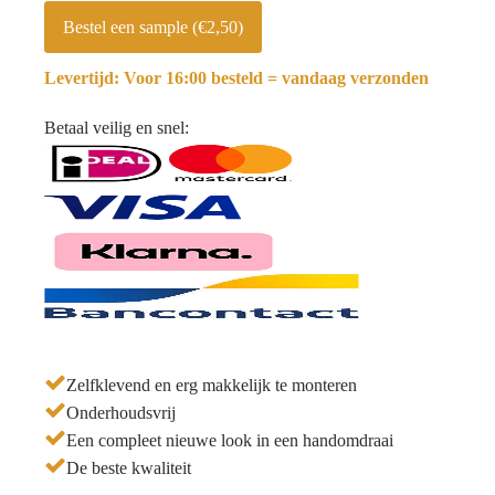
-
en
Bestel een sample (€2,50)
Natuursteen
badkamer
-
aantal
Levertijd: Voor 16:00 besteld = vandaag verzonden
Line
Black
aantal
Betaal veilig en snel:
Zelfklevend en erg makkelijk te monteren
Onderhoudsvrij
Een compleet nieuwe look in een handomdraai
De beste kwaliteit