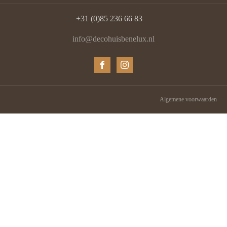
+31 (0)85 236 66 83
info@decohuisbenelux.nl
Algemene voorwaarden