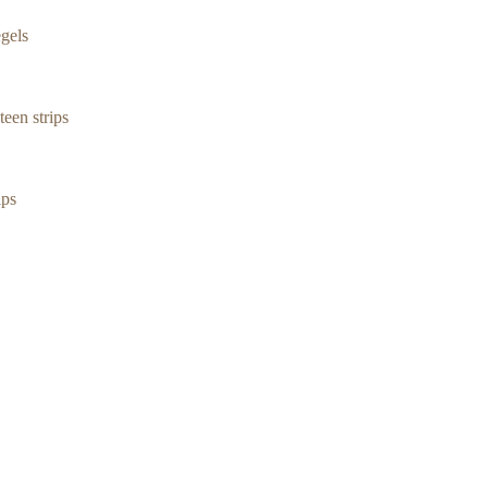
gels
een strips
ips