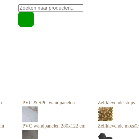
Producten
zoeken
n
PVC & SPC wandpanelen
Zelfklevende strips
cm
PVC wandpanelen 280x122 cm
Zelfklevende mozaïe