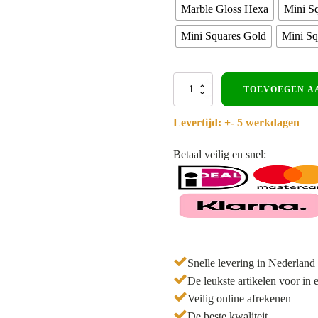
Marble Gloss Hexa
Mini S
Mini Squares Gold
Mini Sq
Zelfklevende
TOEVOEGEN A
steenstrips
-
Levertijd: +- 5 werkdagen
Mozaïek
-
Sample
Betaal veilig en snel:
aantal
Snelle levering in Nederland
De leukste artikelen voor in
Veilig online afrekenen
De beste kwaliteit