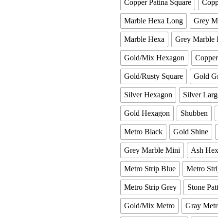
Copper Patina Square
Copp
Marble Hexa Long
Grey M
Marble Hexa
Grey Marble
Gold/Mix Hexagon
Coppe
Gold/Rusty Square
Gold G
Silver Hexagon
Silver Lar
Gold Hexagon
Shubben
Metro Black
Gold Shine
Grey Marble Mini
Ash Hex
Metro Strip Blue
Metro Str
Metro Strip Grey
Stone Pat
Gold/Mix Metro
Gray Metr