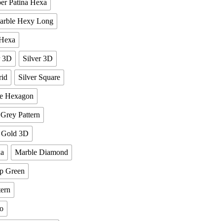
er Patina Hexa
arble Hexy Long
 Hexa
r 3D
Silver 3D
rid
Silver Square
ge Hexagon
Grey Pattern
Gold 3D
a
Marble Diamond
ip Green
tern
o