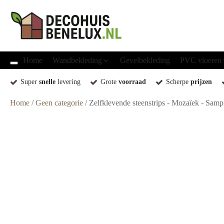
Home
Wandbekleding
Gevelbekleding
PVC vloeren
Super
snelle
levering
Grote
voorraad
Scherpe
prijzen
Home
/
Geen categorie
/ Zelfklevende steenstrips - Mozaïek - Samp