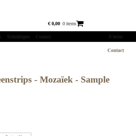
€
0,00
0 items
s
Schuttingen
Contact
€
0,00
0 items
Contact
eenstrips - Mozaïek - Sample