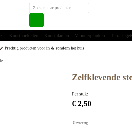
Producten
zoeken
Kunstboeketten
Kunstplanten
Vlonderplanken
Terrastegel
Prachtig producten voor
in & rondom
het huis
le
Zelfklevende st
Per stuk:
€
2,50
Uitvoering