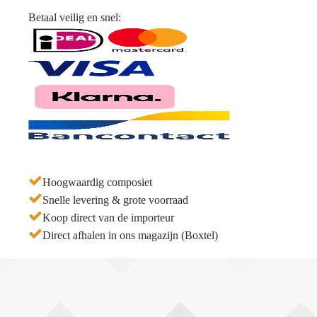
290
Betaal veilig en snel:
x
19,6cm
aantal
Hoogwaardig composiet
Snelle levering & grote voorraad
Koop direct van de importeur
Direct afhalen in ons magazijn (Boxtel)