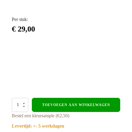
Per stuk:
€
29,00
Composiet
TOEVOEGEN AAN WINKELWAGEN
gevelbekleding
-
Bestel een kleursample (€2,50)
Teak-
Zwart
Levertijd: +- 5 werkdagen
-