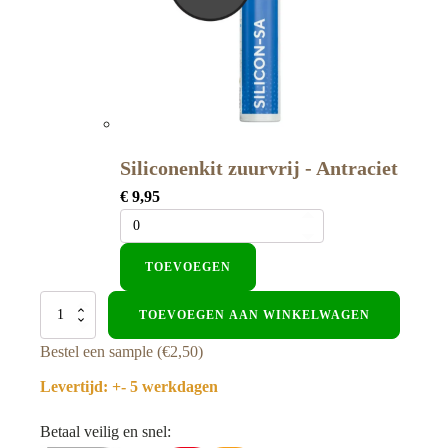
Siliconenkit zuurvrij - Antraciet
€
9,95
TOEVOEGEN
Marmer
TOEVOEGEN AAN WINKELWAGEN
plaat
-
Bestel een sample (€2,50)
Coffee
-
Levertijd: +- 5 werkdagen
Waterbestendig
wandpaneel
Betaal veilig en snel:
PVC