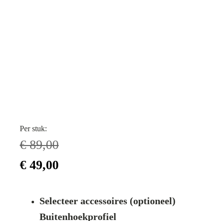
Per stuk:
€
89,00
Oorspronkelijke
Huidige
€
49,00
prijs
prijs
Selecteer accessoires (optioneel)
was:
is:
Buitenhoekprofiel