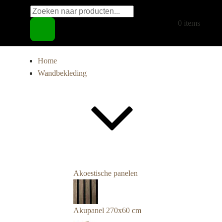
Producten
€
0,00
0 items
zoeken
Home
Wandbekleding
Akoestische panelen
Akupanel 270x60 cm