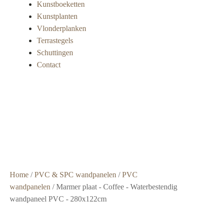
Kunstboeketten
Kunstplanten
Vlonderplanken
Terrastegels
Schuttingen
Contact
Super
snelle
levering
Grote
voorraad
Scherpe
prijzen
Home
/
PVC & SPC wandpanelen
/
PVC
wandpanelen
/ Marmer plaat - Coffee - Waterbestendig
wandpaneel PVC - 280x122cm