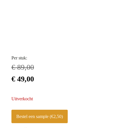
Per stuk:
€
89,00
Oorspronkelijke
Huidige
€
49,00
prijs
prijs
Uitverkocht
was:
is:
€ 89,00.
€ 49,00.
Bestel een sample (€2,50)